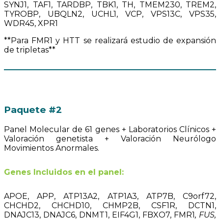
SYNJ1, TAF1, TARDBP, TBK1, TH, TMEM230, TREM2,
TYROBP, UBQLN2, UCHL1, VCP, VPS13C, VPS35,
WDR45, XPR1
**Para FMR1 y HTT se realizará estudio de expansión
de tripletas**
Paquete #2
Panel Molecular de 61 genes + Laboratorios Clínicos +
Valoración genetista + Valoración Neurólogo
Movimientos Anormales.
Genes Incluidos en el panel:
APOE, APP, ATP13A2, ATP1A3, ATP7B, C9orf72,
CHCHD2, CHCHD10, CHMP2B, CSF1R, DCTN1,
DNAJC13, DNAJC6, DNMT1, EIF4G1, FBXO7, FMR1
, FUS,