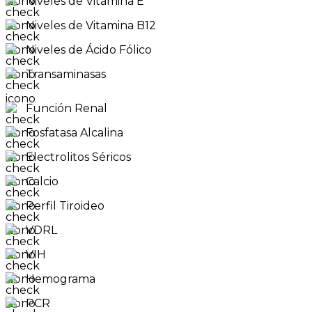
Niveles de Vitamina E
Niveles de Vitamina B12
Niveles de Ácido Fólico
Transaminasas
Función Renal
Fosfatasa Alcalina
Electrolitos Séricos
Calcio
Perfil Tiroideo
VDRL
VIH
Hemograma
PCR