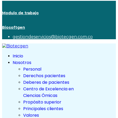
Modulo de trabajo
Biosoftgen
gestiondeservicios@biotecgen.com.co
Inicio
Nosotros
Personal
Derechos pacientes
Deberes de pacientes
Centro de Excelencia en
Ciencias Ómicas
Propósito superior
Principales clientes
Valores