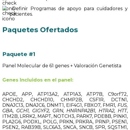
Definir Programas de apoyo para cuidadores y
pacientes.
Paquetes Ofertados
Paquete #1
Panel Molecular de 61 genes + Valoración Genetista
Genes Incluidos en el panel:
APOE, APP, ATP13A2, ATP1A3, ATP7B, C9orf72,
CHCHD2, CHCHD10, CHMP2B, CSF1R, DCTN1,
DNAJC13, DNAJC6, DNMT1, EIF4G1, FBXO7, FMR1
, FUS,
GBA, GCH1, GIGYF2, GRN, HNRNPA2B1, HTRA2, HTT
,
ITM2B, LRRK2, MAPT, NOTCH3, PARK7, PDE8B, PINK1,
PLA2G6, PODXL, POLG, PRKN, PRKRA, PRNP, PSEN1,
PSEN2, RAB39B, SLC6A3, SNCA, SNCB, SPR, SQSTM1,