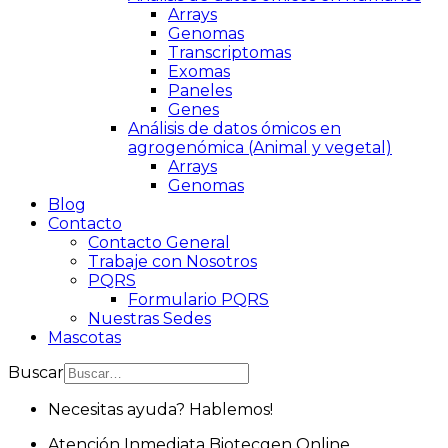
Arrays
Genomas
Transcriptomas
Exomas
Paneles
Genes
Análisis de datos ómicos en
agrogenómica (Animal y vegetal)
Arrays
Genomas
Blog
Contacto
Contacto General
Trabaje con Nosotros
PQRS
Formulario PQRS
Nuestras Sedes
Mascotas
Buscar
Necesitas ayuda? Hablemos!
Atención Inmediata
Biotecgen
Online