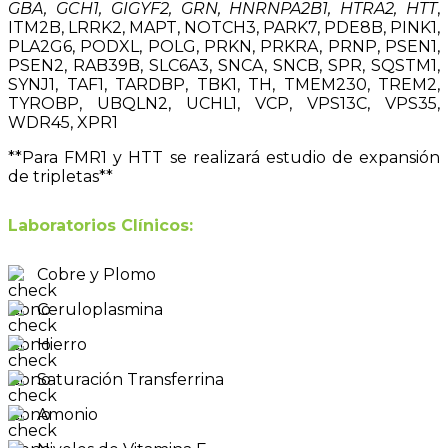
GBA, GCH1, GIGYF2, GRN, HNRNPA2B1, HTRA2, HTT
,
ITM2B, LRRK2, MAPT, NOTCH3, PARK7, PDE8B, PINK1,
PLA2G6, PODXL, POLG, PRKN, PRKRA, PRNP, PSEN1,
PSEN2, RAB39B, SLC6A3, SNCA, SNCB, SPR, SQSTM1,
SYNJ1, TAF1, TARDBP, TBK1, TH, TMEM230, TREM2,
TYROBP, UBQLN2, UCHL1, VCP, VPS13C, VPS35,
WDR45, XPR1
**Para FMR1 y HTT se realizará estudio de expansión
de tripletas**
Laboratorios Clínicos:
Cobre y Plomo
Ceruloplasmina
Hierro
Saturación Transferrina
Amonio