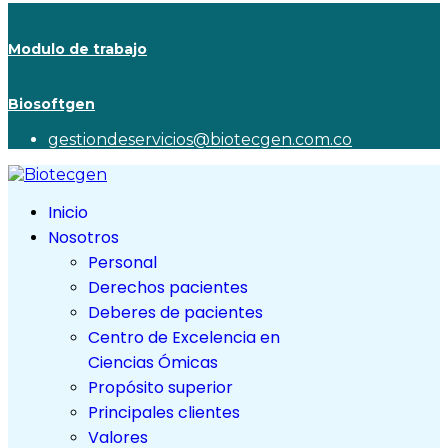
Modulo de trabajo
Biosoftgen
gestiondeservicios@biotecgen.com.co
Inicio
Nosotros
Personal
Derechos pacientes
Deberes de pacientes
Centro de Excelencia en
Ciencias Ómicas
Propósito superior
Principales clientes
Valores