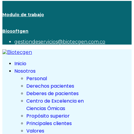
Modulo de trabajo
Biosoftgen
gestiondeservicios@biotecgen.com.co
Inicio
Nosotros
Personal
Derechos pacientes
Deberes de pacientes
Centro de Excelencia en
Ciencias Ómicas
Propósito superior
Principales clientes
Valores