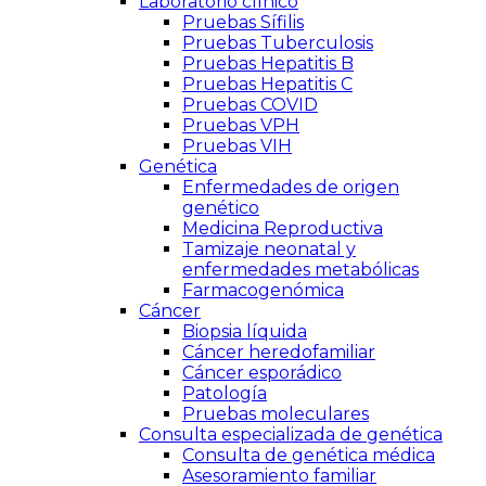
Laboratorio clínico
Pruebas Sífilis
Pruebas Tuberculosis
Pruebas Hepatitis B
Pruebas Hepatitis C
Pruebas COVID
Pruebas VPH
Pruebas VIH
Genética
Enfermedades de origen
genético
Medicina Reproductiva
Tamizaje neonatal y
enfermedades metabólicas
Farmacogenómica
Cáncer
Biopsia líquida
Cáncer heredofamiliar
Cáncer esporádico
Patología
Pruebas moleculares
Consulta especializada de genética
Consulta de genética médica
Asesoramiento familiar