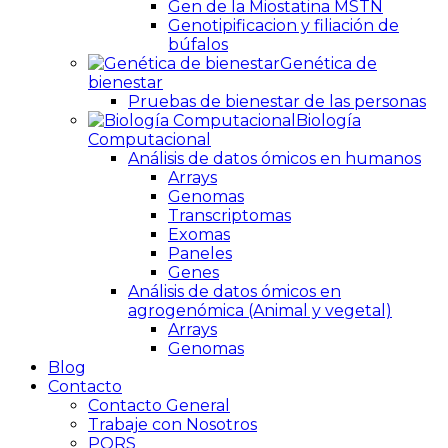
Gen de la Miostatina MSTN
Genotipificacion y filiación de
búfalos
Genética de
bienestar
Pruebas de bienestar de las personas
Biología
Computacional
Análisis de datos ómicos en humanos
Arrays
Genomas
Transcriptomas
Exomas
Paneles
Genes
Análisis de datos ómicos en
agrogenómica (Animal y vegetal)
Arrays
Genomas
Blog
Contacto
Contacto General
Trabaje con Nosotros
PQRS