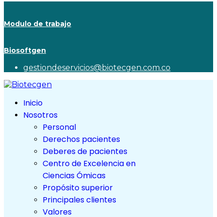
Modulo de trabajo
Biosoftgen
gestiondeservicios@biotecgen.com.co
Inicio
Nosotros
Personal
Derechos pacientes
Deberes de pacientes
Centro de Excelencia en
Ciencias Ómicas
Propósito superior
Principales clientes
Valores