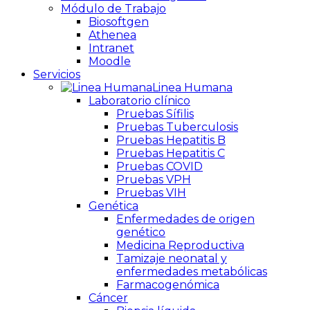
Módulo de Trabajo
Biosoftgen
Athenea
Intranet
Moodle
Servicios
Linea Humana
Laboratorio clínico
Pruebas Sífilis
Pruebas Tuberculosis
Pruebas Hepatitis B
Pruebas Hepatitis C
Pruebas COVID
Pruebas VPH
Pruebas VIH
Genética
Enfermedades de origen
genético
Medicina Reproductiva
Tamizaje neonatal y
enfermedades metabólicas
Farmacogenómica
Cáncer