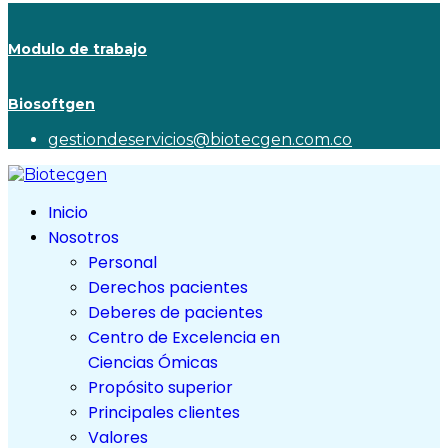
Modulo de trabajo
Biosoftgen
gestiondeservicios@biotecgen.com.co
Inicio
Nosotros
Personal
Derechos pacientes
Deberes de pacientes
Centro de Excelencia en
Ciencias Ómicas
Propósito superior
Principales clientes
Valores