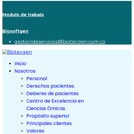
Modulo de trabajo
Biosoftgen
gestiondeservicios@biotecgen.com.co
Inicio
Nosotros
Personal
Derechos pacientes
Deberes de pacientes
Centro de Excelencia en
Ciencias Ómicas
Propósito superior
Principales clientes
Valores