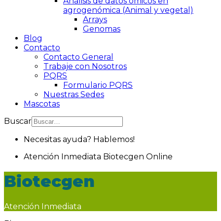
Análisis de datos ómicos en
agrogenómica (Animal y vegetal)
Arrays
Genomas
Blog
Contacto
Contacto General
Trabaje con Nosotros
PQRS
Formulario PQRS
Nuestras Sedes
Mascotas
Buscar
Necesitas ayuda? Hablemos!
Atención Inmediata
Biotecgen
Online
Biotecgen
Atención Inmediata