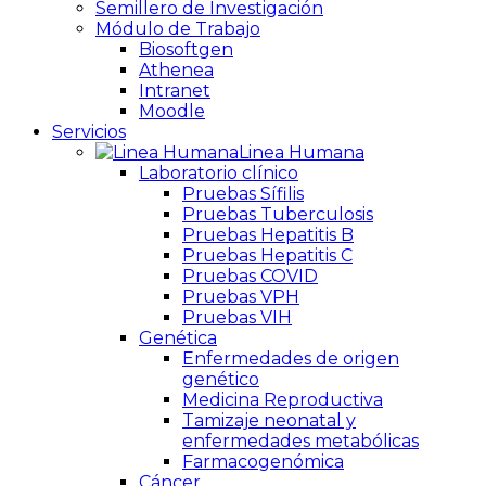
Semillero de Investigación
Módulo de Trabajo
Biosoftgen
Athenea
Intranet
Moodle
Servicios
Linea Humana
Laboratorio clínico
Pruebas Sífilis
Pruebas Tuberculosis
Pruebas Hepatitis B
Pruebas Hepatitis C
Pruebas COVID
Pruebas VPH
Pruebas VIH
Genética
Enfermedades de origen
genético
Medicina Reproductiva
Tamizaje neonatal y
enfermedades metabólicas
Farmacogenómica
Cáncer