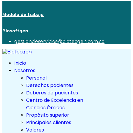
Modulo de trabajo
Biosoftgen
gestiondeservicios@biotecgen.com.co
Inicio
Nosotros
Personal
Derechos pacientes
Deberes de pacientes
Centro de Excelencia en
Ciencias Ómicas
Propósito superior
Principales clientes
Valores