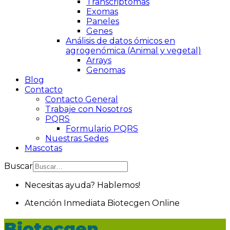
Transcriptomas
Exomas
Paneles
Genes
Análisis de datos ómicos en
agrogenómica (Animal y vegetal)
Arrays
Genomas
Blog
Contacto
Contacto General
Trabaje con Nosotros
PQRS
Formulario PQRS
Nuestras Sedes
Mascotas
Buscar
Necesitas ayuda? Hablemos!
Atención Inmediata
Biotecgen
Online
Biotecgen