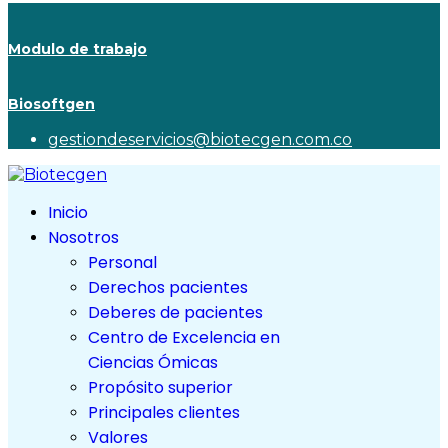
Modulo de trabajo
Biosoftgen
gestiondeservicios@biotecgen.com.co
Inicio
Nosotros
Personal
Derechos pacientes
Deberes de pacientes
Centro de Excelencia en
Ciencias Ómicas
Propósito superior
Principales clientes
Valores