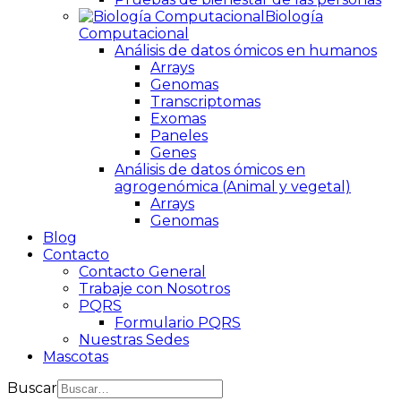
Biología
Computacional
Análisis de datos ómicos en humanos
Arrays
Genomas
Transcriptomas
Exomas
Paneles
Genes
Análisis de datos ómicos en
agrogenómica (Animal y vegetal)
Arrays
Genomas
Blog
Contacto
Contacto General
Trabaje con Nosotros
PQRS
Formulario PQRS
Nuestras Sedes
Mascotas
Buscar